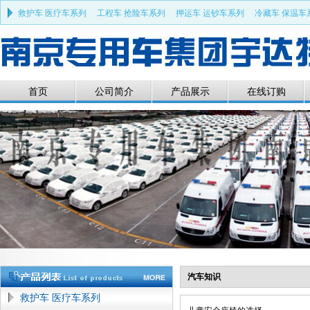
救护车 医疗车系列
工程车 抢险车系列
押运车 运钞车系列
冷藏车 保温车
部队车 军品车系列
特种车 专用车系列
清障车 救援车系列
首页
公司简介
产品展示
在线订购
现
汽车知识
救护车 医疗车系列