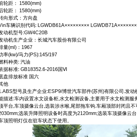
前轮距： 1580(mm)
后轮距： 1580(mm)
转向形式：方向盘
Vin车辆识别代码: LGWDB61A××××××××× LGWDB71A×××××××
发动机型号:GW4C20B
发动机生产企业：长城汽车股份有限公司
排量(ml)：1967
功率(kw)/马力(PS):145/197
燃料种类: 汽油
依据标准: GB18352.6-2016国Ⅵ
底盘排放标准 国六
其他
1.ABS型号及生产企业:ESP9/博世汽车部件(苏州)有限公司.发动
能描述:车内设置水文设备柜,水文检测设备,主要用于水文检测服务
顶平台,车顶摄像云台,选装涉水喉,尾部拖车钩.车厢顶部封闭且
2030mm;选装升降照明设备时高度为2120mm;选装车顶摄像云台时高
车顶照明灯仅在驻车状态下使用。