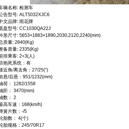
车辆名称: 检测车
公告型号: ALT5032XJC6
中文品牌: 雨花牌
底盘型号: CC1030QA22J
外形尺寸: 5653×1883×1890,2030,2120,2240(mm)
总质量: 2840(Kg)
整备质量: 2335(Kg)
前排乘客: 2+3(人)
防抱死系统：有
接近角/离去角：27/25(°)
前悬/后悬：951/1232(mm)
轴荷： 1282/1558
轴距： 3470(mm)
轴数： 2
最高车速：168(km/h)
弹簧片数：-/5
轮胎数： 4(个)
轮胎规格：245/70R17