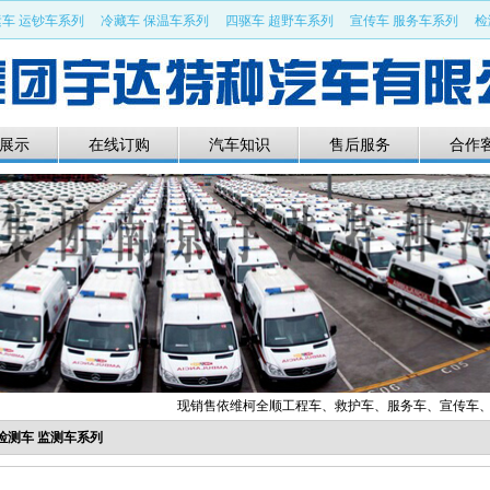
车 运钞车系列
冷藏车 保温车系列
四驱车 超野车系列
宣传车 服务车系列
检
车 救援车系列
展示
在线订购
汽车知识
售后服务
合作
现销售依维柯全顺工程车、救护车、服务车、宣传车、燃气管道电力热
检测车 监测车系列