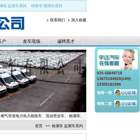
测车 监测车系列
特警车 警用车系列
联系我们
加入收藏
客户
发车现场
诚聘英才
025-58849718
13675184920(24H)
13305181086
销售一部
销售二部
力抢险车、流动营业车、 检测车、检查车、冷藏车、疫苗车、特警车等各类特种车辆
首页
>>
检测车 监测车系列